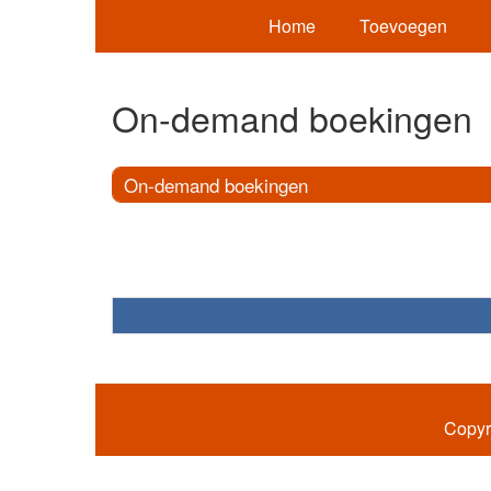
Home
Toevoegen
On-demand boekingen
On-demand boekingen
Copyr