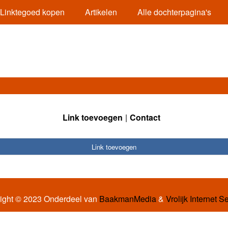
Linktegoed kopen
Artikelen
Alle dochterpagina's
Link toevoegen
Contact
Link toevoegen
ight © 2023 Onderdeel van
BaakmanMedia
&
Vrolijk Internet S